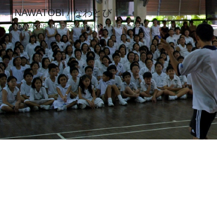
NAWATOBI / なわとび
NAWATOBI ROPESKIPPING JUMPROPE