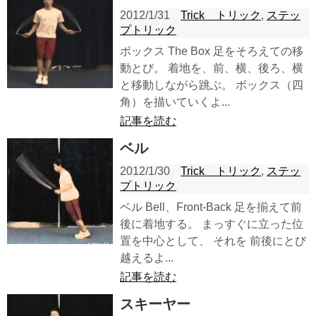
2012/1/31
Trick トリック
,
ステッ
プトリック
ボックス The Box 足をそろえての移
動とび。 着地を、前、横、後ろ、横
と移動しながら跳ぶ。 ボックス（四
角）を描いていくよ...
記事を読む
ベル
2012/1/30
Trick トリック
,
ステッ
プトリック
ベル Bell、Front-Back 足を揃えて前
後に着地する。 まっすぐに立った位
置を中心として、 それを 前後にとび
越えるよ...
記事を読む
スキーヤー