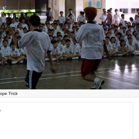
とび
E
ope Trick
び