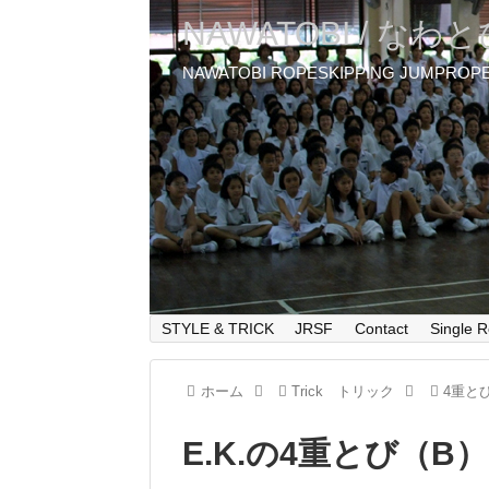
NAWATOBI / なわ
NAWATOBI ROPESKIPPING JUMPROP
STYLE & TRICK
JRSF
Contact
Single R
ホーム
Trick トリック
4重と
E.K.の4重とび（B）