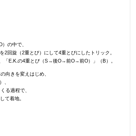
前O）の中で、
を2回旋（2重とび）にして4重とびにしたトリック。
「E.K.の4重とび（S→後O→前O→前O）」（B）。
体の向きを変えはじめ、
O）、
てくる過程で、
）して着地。