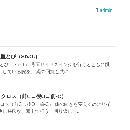
admin
とび（Sb.O.）
とび（Sb.O.） 背面サイドスイングを行うとともに跳
している腕を、 縄の回旋と共に...
リクロス（前C→後O→前-C）
クロス（前C→後O→前-C） 体の向きを変えるのにサイ
少し特殊な、頭上で行う「切り返し」...