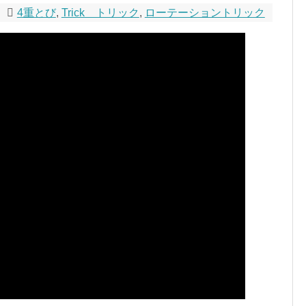
4重とび
,
Trick トリック
,
ローテーショントリック