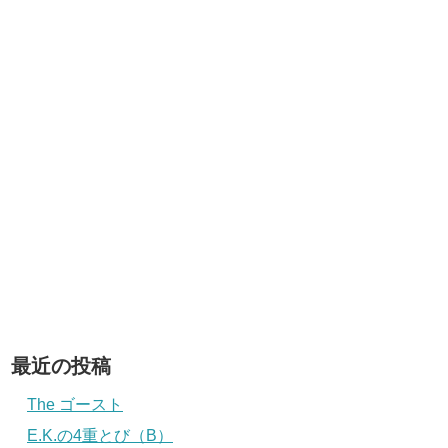
最近の投稿
The ゴースト
E.K.の4重とび（B）