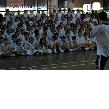
NAWATOBI / なわとび
NAWATOBI ROPESKIPPING JUMPROPE