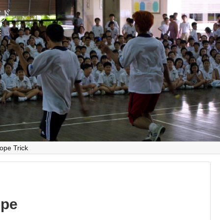
とび
E
ope Trick
pe