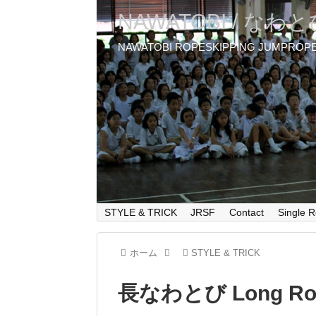
NAWATOBI / なわ
NAWATOBI ROPESKIPPING JUMPROP
STYLE & TRICK
JRSF
Contact
Single R
ホーム
STYLE & TRICK
長なわとび Long Ro