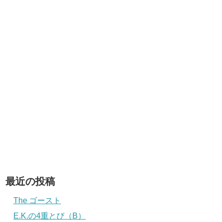
最近の投稿
The ゴースト
E.K.の4重とび（B）