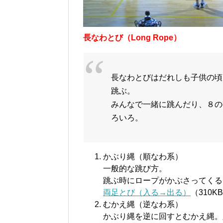
長なわとび（Long Rope）
長なわとびはだれしも子供の頃
跳ぶ。
みんなで一緒に跳んだり、８の
ろいろ。
かぶり縄（順なわ系）
一般的な跳び方。
跳ぶ時にロープがかぶさってくる
両足とび（入る→出る）
（310
むかえ縄（逆なわ系）
かぶり縄を逆に回すとむかえ縄。