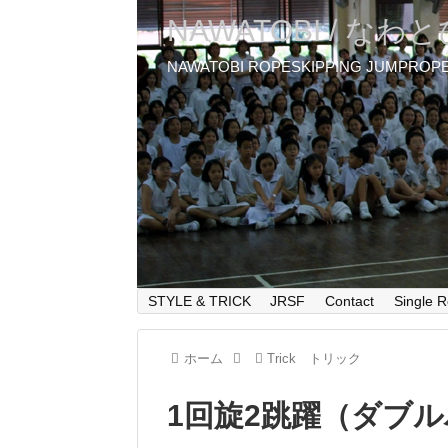
NAWATOBI / なわ
NAWATOBI ROPESKIPPING JUMPROP
STYLE & TRICK
JRSF
Contact
Single R
ホーム
Trick トリック
1回旋2跳躍（ダブ