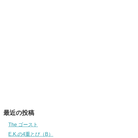
最近の投稿
The ゴースト
E.K.の4重とび（B）