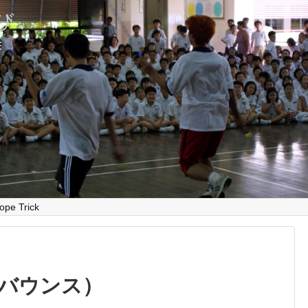
とび
E
ope Trick
ルバウンス）