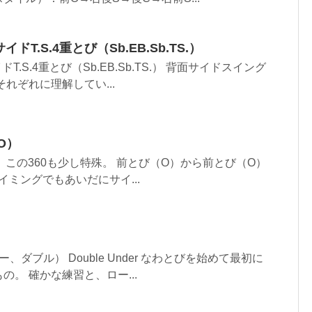
ドT.S.4重とび（Sb.EB.Sb.TS.）
T.S.4重とび（Sb.EB.Sb.TS.） 背面サイドスイング
れぞれに理解してい...
O）
） この360も少し特殊。 前とび（O）から前とび（O）
タイミングでもあいだにサイ...
ダブル） Double Under なわとびを始めて最初に
。 確かな練習と、ロー...