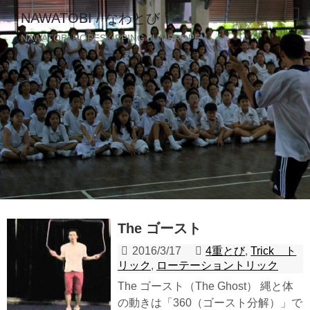
NAWATOBI / なわとび
NAWATOBI ROPESKIPPING JUMPROPE
The ゴースト
2016/3/17
4重とび
,
Trick ト
リック
,
ローテーショントリック
The ゴースト（The Ghost） 縄と体
の動きは「360（ゴースト分解）」で