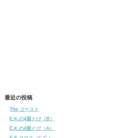
最近の投稿
The ゴースト
E.K.の4重とび（B）
E.K.の4重とび（A）
E.K.クロス（C.C.）