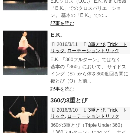
E.K.クロス（O.C.） E.K. with Cross
「E.K.」でのクロスバリエーショ
ン。 基本の「E.K.」での...
記事を読む
E.K.
2016/3/11
3重とび
,
Trick ト
リック
,
ローテーショントリック
E.K. 「360フルターン」ではなく、
基本の「360」において、 サイドス
イング（S）から体を360度回る間に
後とび（O）と前...
記事を読む
360の3重とび
2016/3/10
3重とび
,
Trick ト
リック
,
ローテーショントリック
360の3重とび（Triple Under 360）
「360フルターン」において、 サイ