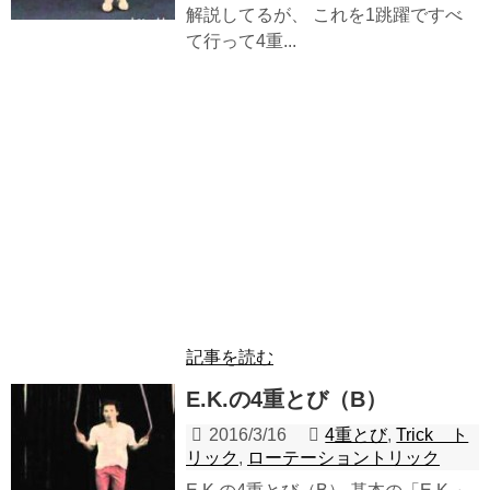
解説してるが、 これを1跳躍ですべ
て行って4重...
記事を読む
E.K.の4重とび（B）
2016/3/16
4重とび
,
Trick ト
リック
,
ローテーショントリック