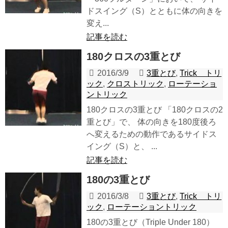
ドスイング（S）とともに体の向きを
変え...
記事を読む
180クロスの3重とび
2016/3/9
3重とび
,
Trick トリ
ック
,
クロストリック
,
ローテーショ
ントリック
180クロスの3重とび 「180クロスの2
重とび」で、 体の向きを180度後ろ
へ変えるための動作であるサイドス
イング（S）と、 ...
記事を読む
180の3重とび
2016/3/8
3重とび
,
Trick トリ
ック
,
ローテーショントリック
180の3重とび（Triple Under 180）