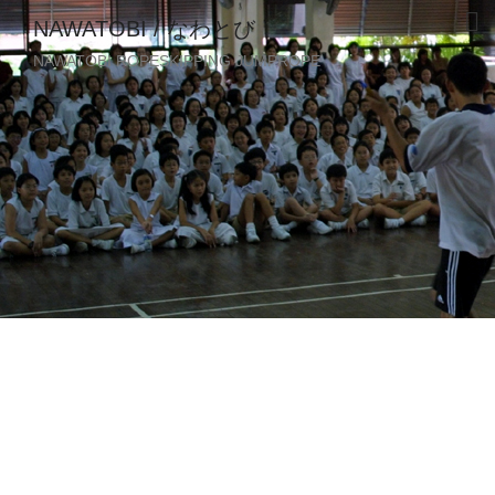
NAWATOBI / なわとび
NAWATOBI ROPESKIPPING JUMPROPE