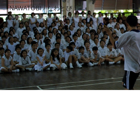
NAWATOBI / なわとび
NAWATOBI ROPESKIPPING JUMPROPE