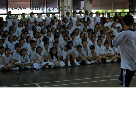
NAWATOBI / なわとび
NAWATOBI ROPESKIPPING JUMPROPE