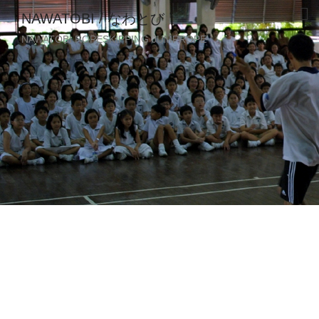
NAWATOBI / なわとび
NAWATOBI ROPESKIPPING JUMPROPE