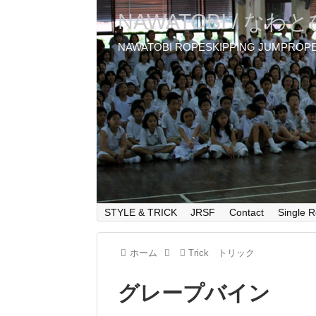
NAWATOBI / なわ
NAWATOBI ROPESKIPPING JUMPROP
STYLE & TRICK
JRSF
Contact
Single R
ホーム
Trick トリック
グレープバイン