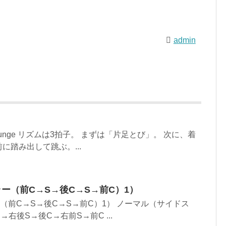
admin
 Lunge リズムは3拍子。 まずは「片足とび」。 次に、着
に踏み出して跳ぶ。...
ラー（前C→S→後C→S→前C）1）
ー（前C→S→後C→S→前C）1） ノーマル（サイドス
右後S→後C→右前S→前C ...