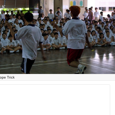
とび
E
ope Trick