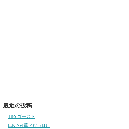
最近の投稿
The ゴースト
E.K.の4重とび（B）