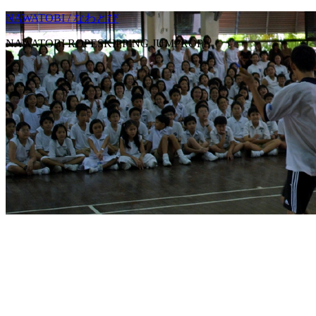
NAWATOBI / なわとび
NAWATOBI ROPESKIPPING JUMPROPE