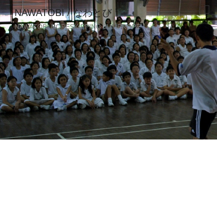
NAWATOBI / なわとび
NAWATOBI ROPESKIPPING JUMPROPE