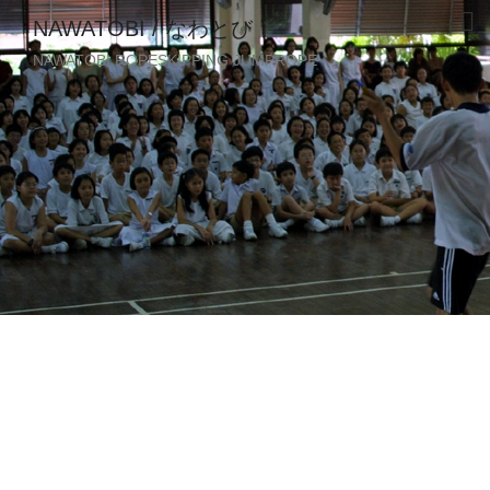
NAWATOBI / なわとび
NAWATOBI ROPESKIPPING JUMPROPE