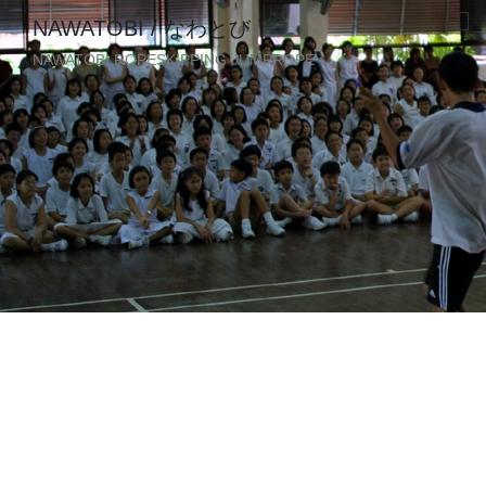
NAWATOBI / なわとび
NAWATOBI ROPESKIPPING JUMPROPE