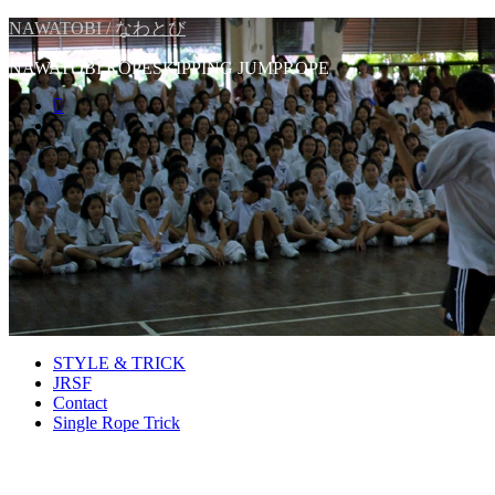
NAWATOBI / なわとび
NAWATOBI ROPESKIPPING JUMPROPE
STYLE & TRICK
JRSF
Contact
Single Rope Trick