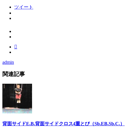
ツイート
admin
関連記事
背面サイドE.B.背面サイドクロス4重とび（Sb.EB.Sb.C.）