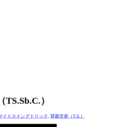
S.Sb.C.）
サイドスイングトリック
,
背面交差（T.S.）