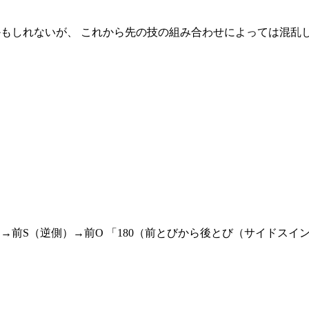
かもしれないが、 これから先の技の組み合わせによっては混乱して
→前S（逆側）→前O 「180（前とびから後とび（サイドスイング