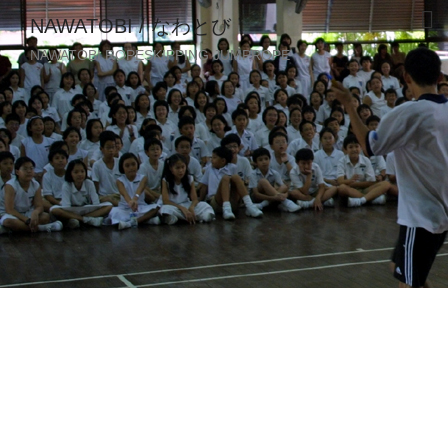
NAWATOBI / なわとび
NAWATOBI ROPESKIPPING JUMPROPE