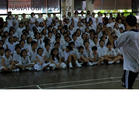
NAWATOBI / なわとび
NAWATOBI ROPESKIPPING JUMPROPE