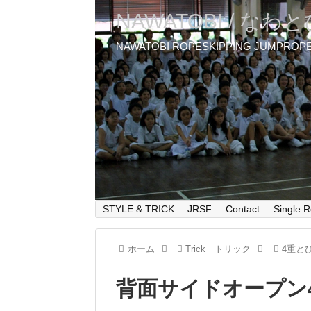
NAWATOBI / なわ
NAWATOBI ROPESKIPPING JUMPROP
STYLE & TRICK
JRSF
Contact
Single R
ホーム
Trick トリック
4重と
背面サイドオープン4重