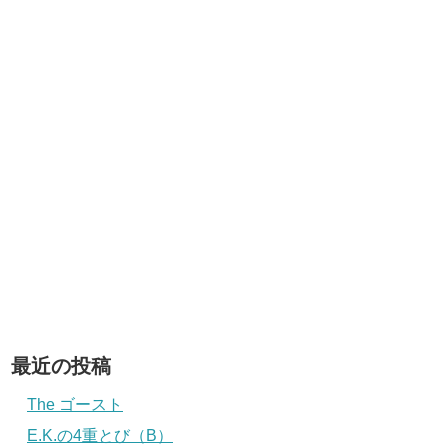
最近の投稿
The ゴースト
E.K.の4重とび（B）