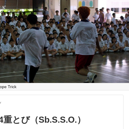
とび
E
ope Trick
び
とび（Sb.S.S.O.）