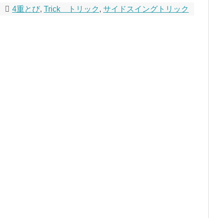
4重とび
,
Trick トリック
,
サイドスイングトリック