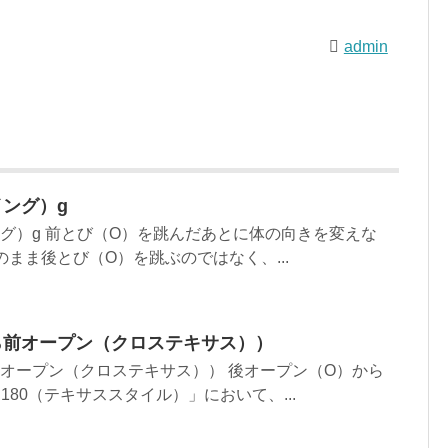
admin
イング）g
ング）g 前とび（O）を跳んだあとに体の向きを変えな
のまま後とび（O）を跳ぶのではなく、...
ら前オープン（クロステキサス））
前オープン（クロステキサス）） 後オープン（O）から
80（テキサススタイル）」において、...