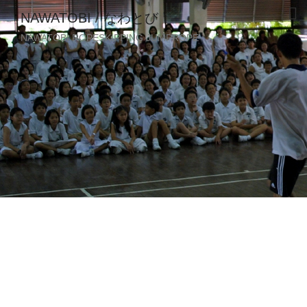
NAWATOBI / なわとび
NAWATOBI ROPESKIPPING JUMPROPE