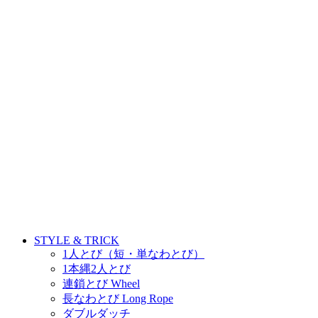
STYLE & TRICK
1人とび（短・単なわとび）
1本縄2人とび
連鎖とび Wheel
長なわとび Long Rope
ダブルダッチ