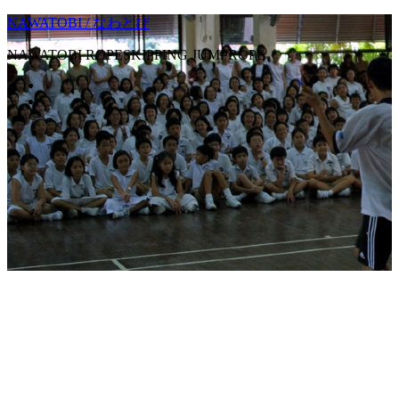
NAWATOBI / なわとび
NAWATOBI ROPESKIPPING JUMPROPE