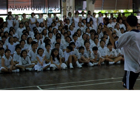
NAWATOBI / なわとび
NAWATOBI ROPESKIPPING JUMPROPE