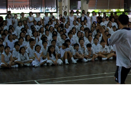
NAWATOBI / なわとび
NAWATOBI ROPESKIPPING JUMPROPE