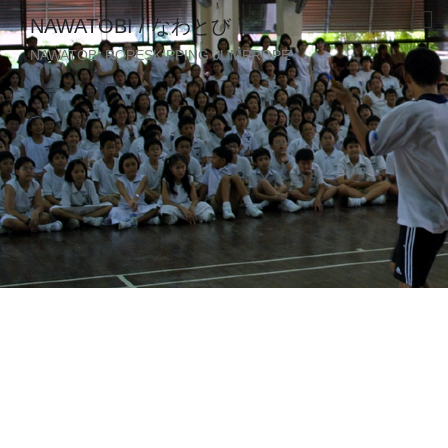
NAWATOBI / なわとび
NAWATOBI ROPESKIPPING JUMPROPE