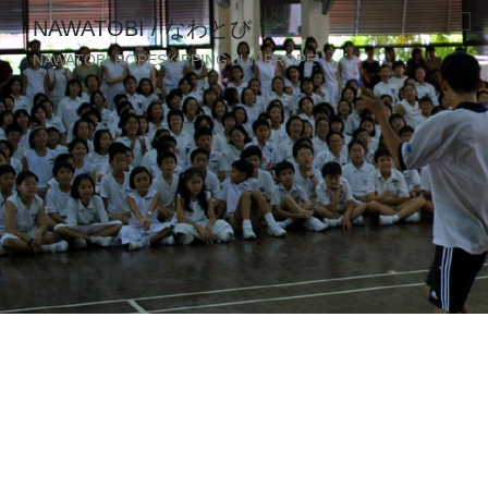
NAWATOBI / なわとび
NAWATOBI ROPESKIPPING JUMPROPE