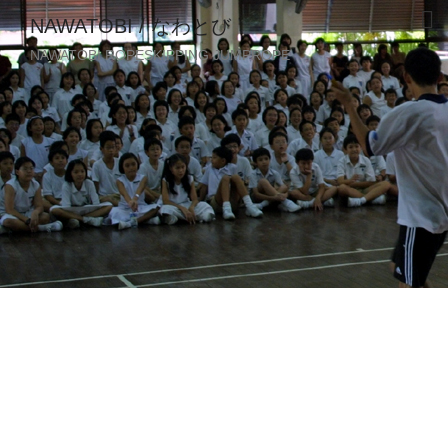
NAWATOBI / なわとび
NAWATOBI ROPESKIPPING JUMPROPE