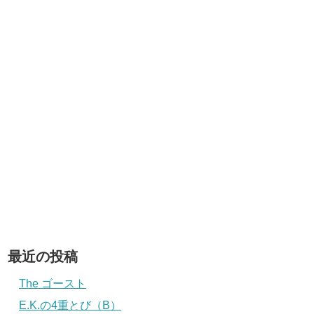
最近の投稿
The ゴースト
E.K.の4重とび（B）