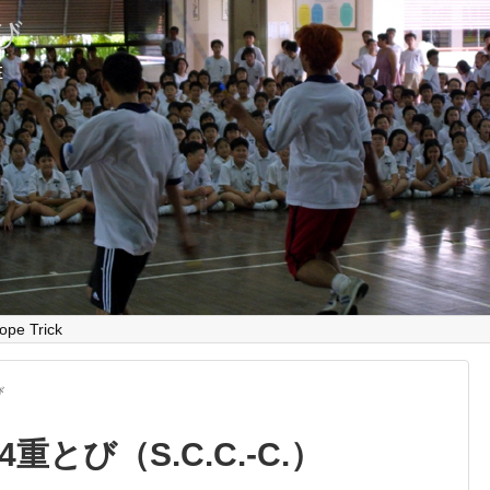
とび
E
ope Trick
び
とび（S.C.C.-C.）