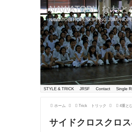
NAWATOBI / なわ
NAWATOBI ROPESKIPPING JUMPROP
STYLE & TRICK
JRSF
Contact
Single R
ホーム
Trick トリック
4重と
サイドクロスクロス4重