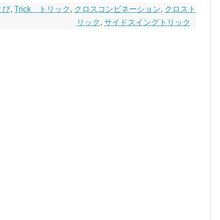
とび
,
Trick トリック
,
クロスコンビネーション
,
クロスト
リック
,
サイドスイングトリック