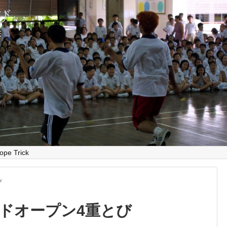
とび
E
ope Trick
び
ドオープン4重とび