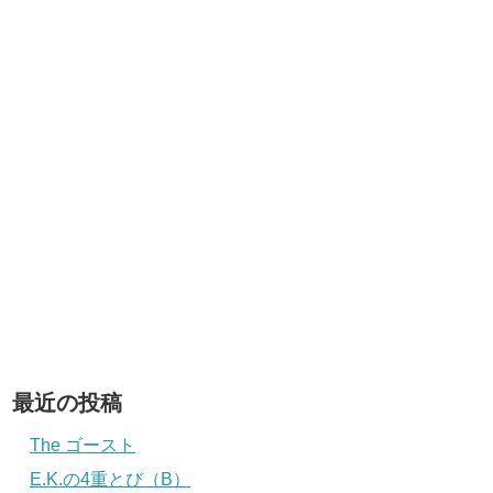
最近の投稿
The ゴースト
E.K.の4重とび（B）