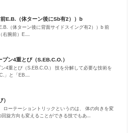
.から前E.B.（体ターン後にSb有2））b
から前E.B.（体ターン後に背面サイドスイング有2））b 前
（右腕前）E....
プン4重とび（S.EB.C.O.）
ン4重とび（S.EB.C.O.） 技を分解して必要な技術を
」と「EB....
び）
） ローテーショントリックというのは、 体の向きを変
回旋方向も変えることができる技でもあ...