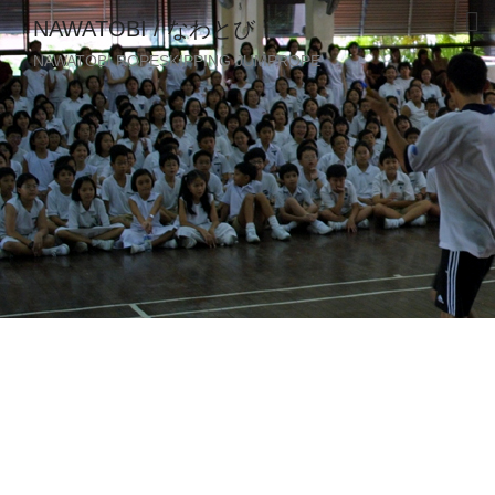
NAWATOBI / なわとび
NAWATOBI ROPESKIPPING JUMPROPE