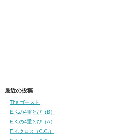
最近の投稿
The ゴースト
E.K.の4重とび（B）
E.K.の4重とび（A）
E.K.クロス（C.C.）