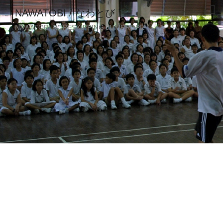
NAWATOBI / なわとび
NAWATOBI ROPESKIPPING JUMPROPE