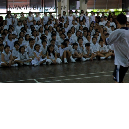
NAWATOBI / なわとび
NAWATOBI ROPESKIPPING JUMPROPE