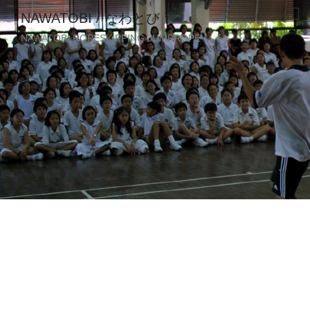
NAWATOBI / なわとび
NAWATOBI ROPESKIPPING JUMPROPE