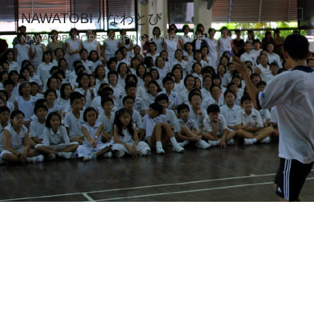
NAWATOBI / なわとび
NAWATOBI ROPESKIPPING JUMPROPE