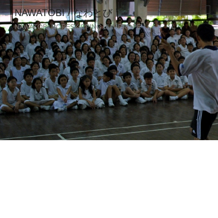
NAWATOBI / なわとび
NAWATOBI ROPESKIPPING JUMPROPE