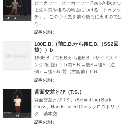
ピーカブー、ピーカーブー Peek-A-Boo つ
ま先を前や後ろの地面につける「トゥタッ
チ」、 このつま先を前や後ろに出すのでは
な...
記事を読む
180E.B.（前E.B.から後E.B.（SS2回
旋））b
180E.B.（前E.B.から後E.B.（サイドスイ
ング2回旋））b 前E.B.→後S→後S（逆
側）→後E.B. 前（右腕前）E.B...
記事を読む
背面交差とび（T.S.）
背面交差とび T.S.、(Behind the) Back
Cross、Hands cuffed Cross クロストリッ
ク、基本交...
記事を読む