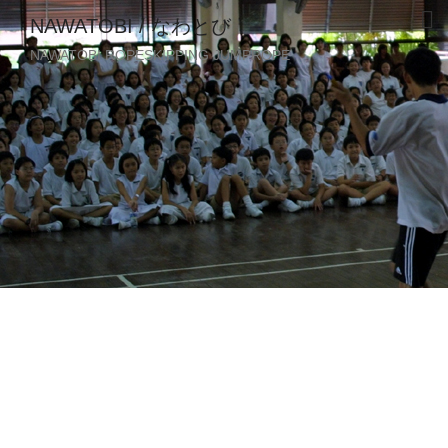
NAWATOBI / なわとび
NAWATOBI ROPESKIPPING JUMPROPE