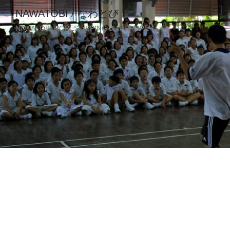
NAWATOBI / なわとび
NAWATOBI ROPESKIPPING JUMPROPE