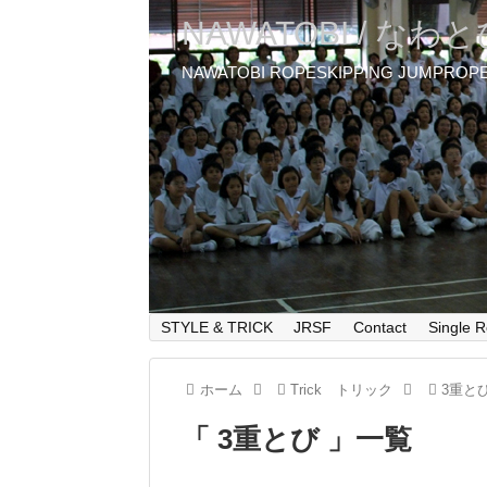
NAWATOBI / なわ
NAWATOBI ROPESKIPPING JUMPROP
STYLE & TRICK
JRSF
Contact
Single R
ホーム
Trick トリック
3重と
「 3重とび 」一覧