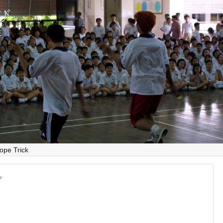
とび
E
ope Trick
び