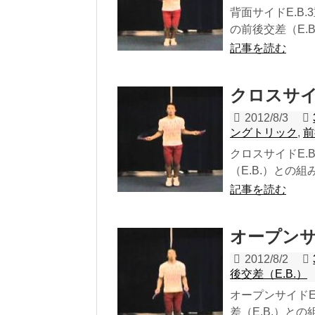
背面サイドE.B.
の前後交差（E.B
記事を読む
クロスサイド
2012/8/3
ングトリック
,
前
クロスサイドE.B
（E.B.）との組
記事を読む
オープンサイ
2012/8/2
後交差（E.B.）
オープンサイドE.
差（E.B.）との