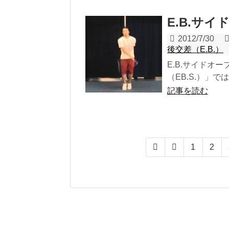
E.B.サイ
2012/7/30
後交差（E.B.）
E.B.サイドオープ
（EB.S.）」で
記事を読む
1
2