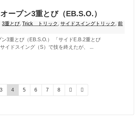
ドオープン3重とび（EB.S.O.）
3重とび
,
Trick トリック
,
サイドスイングトリック
,
前
ン3重とび（EB.S.O.） 「サイドE.B.2重とび
はサイドスイング（S）で技を終えたが、 ...
3
4
5
6
7
8