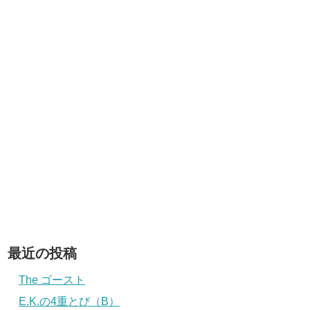
最近の投稿
The ゴースト
E.K.の4重とび（B）