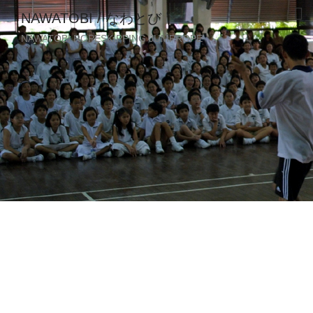
NAWATOBI / なわとび
NAWATOBI ROPESKIPPING JUMPROPE