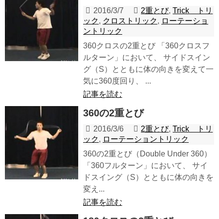
2016/3/7
2重とび
,
Trick トリ
ック
,
クロストリック
,
ローテーショ
ントリック
360クロスの2重とび 「360クロスフ
ルターン」において、 サイドスイン
グ（S）とともに体の向きを変えて一
気に360度回り、 ...
記事を読む
360の2重とび
2016/3/6
2重とび
,
Trick トリ
ック
,
ローテーショントリック
360の2重とび（Double Under 360）
「360フルターン」において、 サイ
ドスイング（S）とともに体の向きを
変え...
記事を読む