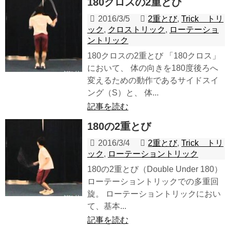
180クロスの2重とび
2016/3/5
2重とび
,
Trick トリ
ック
,
クロストリック
,
ローテーショ
ントリック
180クロスの2重とび 「180クロス」
において、 体の向きを180度後ろへ
変えるための動作であるサイドスイ
ング（S）と、 体...
記事を読む
180の2重とび
2016/3/4
2重とび
,
Trick トリ
ック
,
ローテーショントリック
180の2重とび（Double Under 180）
ローテーショントリックでの多重回
旋。 ローテーショントリックにおい
て、基本...
記事を読む