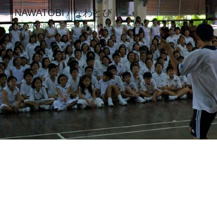
NAWATOBI / なわとび
NAWATOBI ROPESKIPPING JUMPROPE